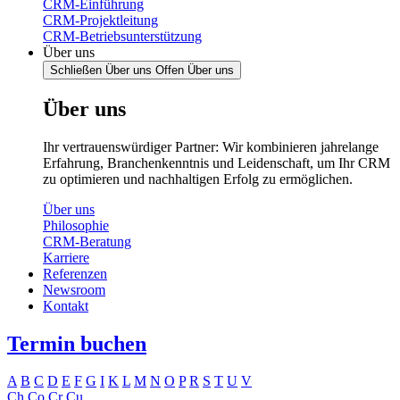
CRM-Einführung
CRM-Projektleitung
CRM-Betriebsunterstützung
Über uns
Schließen Über uns
Offen Über uns
Über uns
Ihr vertrauenswürdiger Partner: Wir kombinieren jahrelange
Erfahrung, Branchenkenntnis und Leidenschaft, um Ihr CRM
zu optimieren und nachhaltigen Erfolg zu ermöglichen.
Über uns
Philosophie
CRM-Beratung
Karriere
Referenzen
Newsroom
Kontakt
Termin buchen
A
B
C
D
E
F
G
I
K
L
M
N
O
P
R
S
T
U
V
Ch
Co
Cr
Cu