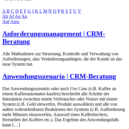
A
B
C
D
E
F
G
I
K
L
M
N
O
P
R
S
T
U
V
Ab
Af
Ag
An
Anf
Anw
Anforderungsmanagement | CRM-
Beratung
Alle Maßnahmen zur Steuerung, Kontrolle und Verwaltung von
Anforderungen, also Veränderungsanliegen, die der Kunde an das
neue System hat.
Anwendungsszenario | CRM-Beratung
Das Anwendungsszenario oder auch Use Case (z.B. Kaffee an
einem Kaffeeautomaten kaufen) beschreibt alle Schritte der
Interaktion zwischen einem Verbraucher oder Nutzer mit einem
System (z.B. Geld einwerfen, Produkt auswählen) und alle von
außen wahrnehmbaren Reaktionen des Systems (z.B. Aufforderung
mehr Münzen einzuwerfen, Auswurf eines Kaffeebechers,
Herstellen des Kaffees etc.). Das Ergebnis des Anwendungsfalls
kann […]