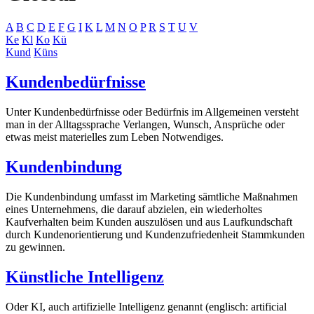
A
B
C
D
E
F
G
I
K
L
M
N
O
P
R
S
T
U
V
Ke
Kl
Ko
Kü
Kund
Küns
Kundenbedürfnisse
Unter Kundenbedürfnisse oder Bedürfnis im Allgemeinen versteht
man in der Alltagssprache Verlangen, Wunsch, Ansprüche oder
etwas meist materielles zum Leben Notwendiges.
Kundenbindung
Die Kundenbindung umfasst im Marketing sämtliche Maßnahmen
eines Unternehmens, die darauf abzielen, ein wiederholtes
Kaufverhalten beim Kunden auszulösen und aus Laufkundschaft
durch Kundenorientierung und Kundenzufriedenheit Stammkunden
zu gewinnen.
Künstliche Intelligenz
Oder KI, auch artifizielle Intelligenz genannt (englisch: artificial